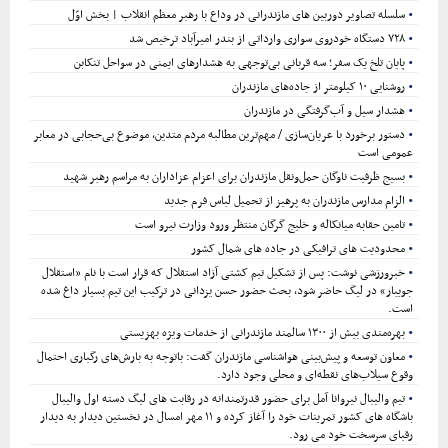
سلسله تصاویر دوربین های مازندرانی در وداع با رهبر معظم انقلاب | بخش اوّل
۷۲۸ دستگاه خودروی سواری وارداتی از بندر امیرآباد ترخیص شد
پایان تلخ یک سفر؛ سه قربانی بی‌توجهی به هشدارهای ایمنی در سواحل تنکابن
روشنایی ۱۰ کیلومتر از جاده‌های مازندران
هشدار سیل و آب‌گرفتگی در مازندران
دستور برخورد با عریان‌سازی / مهم‌ترین مطالبه مردم متدین، موضوع بی‌حجابی در معابر
عمومی است
بسیج ظرفیت ناوگان حمل‌ونقل مازندران برای اعزام عزاداران به مراسم رهبر شهید
الزام مدارس مازندران به پرهیز از تحمیل لباس فرم جدید
تامین حقابه میانکاله و خلیج گرگان منتظر ورود وزارت نیرو است
محدودیت های ترافیکی در جاده های شمال کشور
خبرورزشی نوشت: پس از تشکیل تیم کشتی آزاد استقلال که قرار است با نام «استقلال
جویبار» در لیگ حاضر شود، بحث حضور حسن یزدانی در ترکیب این تیم بسیار داغ شده
است.
بهره‌مندی بیش از ۱۳۰۰ سالمند مازندرانی از خدمات ویژه بهزیستی
معاون توسعه و پیش‌بینی هواشناسی مازندران گفت: باتوجه به بارش‌های رگباری احتمال
وقوع سیلاب‌های نقطه‌ای و محلی وجود دارد.
تیم والیبال نیروانا آمل برای حضور قدرتمندانه در رقابت های لیگ دسته اول والیبال
باشگاه های کشور تمرینات خود را آغاز کرده و ۱۱ مهر امسال در نخستین دیدار به دیدار
رقبای سرسخت خود می رود.