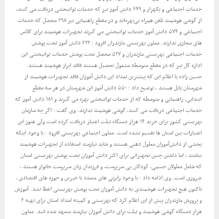
خدمات اجتماعی و یکهزار و ۶۴۹ دانش آموز نیز که خدمات توانبخشی دریافت می کنند،
از گوشی هوشمند تلفن همراه بی‌بهره‌اند و در مقطع راهنمایی نیز ۶۹۸ محصل که خدمات
اجتماعی و ۵۷۴ دانش آموز خدمات توانبخشی می گیرند تجهیزات هوشمند برای کلاس
های مجازی ندارند. معاون بهزیستی مازندران افزود : ۶۲۲ دانش آموز تحت پوشش
خدمات اجتماعی بهزیستی مازندران و ۵۲۷ محصل تحت پوشش خدمات توانبخشی این
اداره کل نیز که در مقطع متوسطه مشغول تحصیل هستند فاقد ابراز هوشمند هستند.
حسین زاده با اعلام این که بیشترین تعداد این دانش آموزان فاقد تجهیزات هوشمند از
شهرستان بابل هستند ، توضیح داد : ۵۵۰ دانش آموز این شهرستان در هر سه مقطع
ابتدایی، راهنمایی و متوسطه که از خدمات توانبخشی بهره می گیرند و ۱۸۱ دانش آموز که
خدمات اجتماعی دریافت می کنند، گوشی هوشمند ندارند. وی گفت : اگر چه سازمان
بهزیستی کشور برای خرید ۱۴ هزار دستگاه تبلت اعتبار دریافت کرده است ولی هنوز این
اعتبارات بین استان ها تقسیم نشده است. معاون اجتماعی بهزیستی افزود : با وجود اینکه
بخشی از دانش‌آموزان معلول ذهنی هستند و شاید نیازمند استفاده از تجهیزات هوشمند
نباشند ، اما داشتن چنین تجهیزاتی برای اکثر دانش آموزان تحت پوشش بهزیستی استان
که شامل معلولان جسمی، کودکان بی سرپرست، و فرزندان زنان سرپرست خانوار هستند ،
ضروری است. وی ادامه داد : با وجود رایزنی های متعدد با خیرین و حوزه های اقتصادی ،
تاکنون هیچ تجهیزات هوشمندی به دانش آموزان تحت پوشش بهزیستی اعطا نشد. آموزش
و پرورش مازندران پیش از این اعلام کرد که بهزیستی و کمیته امداد استان برای تهیه ۶
هزار دستگاه گوشی هوشمند و تبلت برای دانش آموزان نیازمند متعهد شده انند. معاون