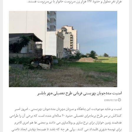
هزار نفر معلول و حدود ۱۲۷ هزار زن سرپرست خانوار یا بی‌سرپرست هستند.
امنیت مددجویان بهزیستی قربانی طرح تفصیلی شهر بابلسر
1399/07/15
امنیت و شاید موجودیت این پناهگاه و میزبان مهربان مددجویان بهزیستی ، امروز اسیر
کشاکش بر سر طرح پرماجرای تفصیلی حدود ۲۰ ساله‌ای شده است که برخی آن را طراحی
هدفمند زمین خواران برای برج سازی و ویلاسازی می دانند و بعضی ها هم امری لاجرم
برای توسعه شهری قلمداد می کنند ، ولی هر چه که باشد تا همینجا بهایش ایجاد ناامنی