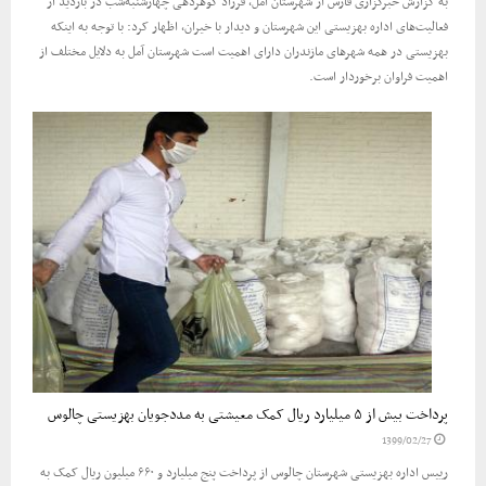
به گزارش خبرگزاری فارس از شهرستان آمل، فرزاد گوهردهی چهارشنبه‌شب در بازدید از
فعالیت‌های اداره بهزیستی این شهرستان و دیدار با خیران، اظهار کرد: با توجه به اینکه
بهزیستی در همه شهرهای مازندران دارای اهمیت است شهرستان آمل به دلایل مختلف از
اهمیت فراوان برخوردار است.
پرداخت بیش از ۵ میلیارد ریال کمک معیشتی به مددجویان بهزیستی چالوس
1399/02/27
رییس اداره بهزیستی شهرستان چالوس از پرداخت پنج میلیارد و ۶۶۰ میلیون ریال کمک به