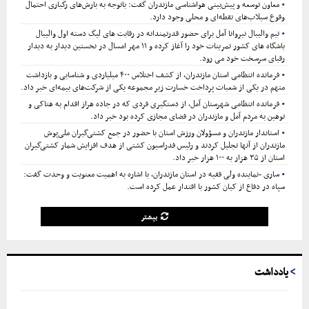
معاون توسعه و پیش‌بینی هواشناسی مازندران گفت: باتوجه به بارش‌های رگباری احتمال
وقوع سیلاب‌های نقطه‌ای و محلی وجود دارد.
تیم والیبال نیروانا آمل برای حضور قدرتمندانه در رقابت های لیگ دسته اول والیبال
باشگاه های کشور تمرینات خود را آغاز کرده و ۱۱ مهر امسال در نخستین دیدار به دیدار
رقبای سرسخت خود می رود.
فرمانده انتظامی استان مازندران، از کشف اختلاس ۴۰۰ میلیاردی و شناسایی و بازداشت
متهم در یکی از شعبات پرداخت خسارت زیر مجموعه یکی از شرکت‌های بیمه‌ای خبر داد.
فرمانده انتظامی شهرستان آمل، از دستگیری فردی که در جاده هراز اقدام به هتاکی و
توهین به مردم آمل و مازندران در فضای مجازی کرده بود خبر داد.
استاندار مازندران و مسؤولان ورزش استان با حضور در جمع کشتی‌گیران ملی‌پوش
مازندران از آنها تجلیل کردند و رئیس فدراسیون کشتی از هدف افزایش شمار کشتی‌گیران
استان از ۳۵ هزار به ۱۰۰ هزار خبر داد.
ساری -نماینده ولی فقیه در استان مازندران، با اشاره به اهمیت معنویت و وحدت گفت:
سپاه در دفاع از کیان کشور با اقتدار عمل کرده است.
بیشتر
یادداشت