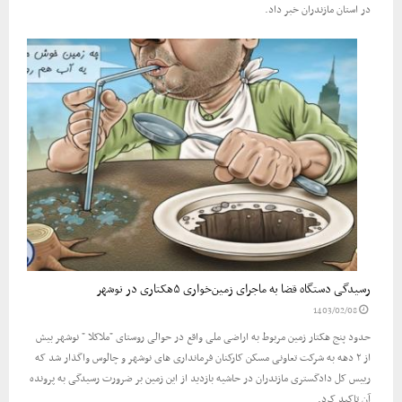
در استان مازندران خبر داد.
رسیدگی دستگاه قضا به ماجرای زمین‌خواری ۵هکتاری در نوشهر
1403/02/08
حدود پنج هکتار زمین مربوط به اراضی ملی واقع در حوالی روستای "ملاکلا " نوشهر بیش
از ۲ دهه به شرکت تعاونی مسکن کارکنان فرمانداری های نوشهر و چالوس واگذار شد که
رییس کل دادگستری مازندران در حاشیه بازدید از این زمین بر ضرورت رسیدگی به پرونده
آن تاکید کرد.