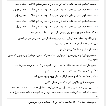
سلسله تصاویر دوربین های مازندرانی در وداع با رهبر معظم انقلاب | بخش پنجم
سلسله تصاویر دوربین های مازندرانی در وداع با رهبر معظم انقلاب | بخش چهارم
سلسله تصاویر دوربین های مازندرانی در وداع با رهبر معظم انقلاب | بخش سوّم
سلسله تصاویر دوربین های مازندرانی در وداع با رهبر معظم انقلاب | بخش دوّم
سلسله تصاویر دوربین های مازندرانی در وداع با رهبر معظم انقلاب | بخش اوّل
۷۲۸ دستگاه خودروی سواری وارداتی از بندر امیرآباد ترخیص شد
پایان تلخ یک سفر؛ سه قربانی بی‌توجهی به هشدارهای ایمنی در سواحل تنکابن
روشنایی ۱۰ کیلومتر از جاده‌های مازندران
هشدار سیل و آب‌گرفتگی در مازندران
دستور برخورد با عریان‌سازی / مهم‌ترین مطالبه مردم متدین، موضوع بی‌حجابی در معابر
عمومی است
بسیج ظرفیت ناوگان حمل‌ونقل مازندران برای اعزام عزاداران به مراسم رهبر شهید
الزام مدارس مازندران به پرهیز از تحمیل لباس فرم جدید
تامین حقابه میانکاله و خلیج گرگان منتظر ورود وزارت نیرو است
محدودیت های ترافیکی در جاده های شمال کشور
خبرورزشی نوشت: پس از تشکیل تیم کشتی آزاد استقلال که قرار است با نام «استقلال
جویبار» در لیگ حاضر شود، بحث حضور حسن یزدانی در ترکیب این تیم بسیار داغ شده
است.
بهره‌مندی بیش از ۱۳۰۰ سالمند مازندرانی از خدمات ویژه بهزیستی