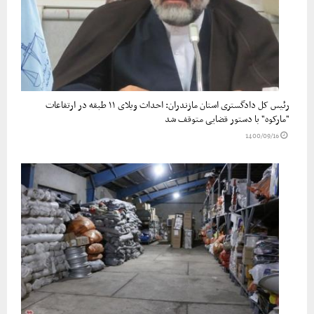
رئیس کل دادگستری استان مازندران: احداث ویلای ۱۱ طبقه در ارتفاعات
"مارکوه" با دستور قضایی متوقف شد
1400/09/16