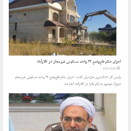
اجرای حکم قلع‌وقمع ۲۴ واحد مسکونی غیرمجاز در کلارآباد
1402/11/02
رئیس کل دادگستری مازندران گفت: اجرای حکم قلع‌وقمع ۲۴ واحد مسکونی غیرمجاز
شهرک موسوم به پالم پلازا در کلارآباد آغاز شد.