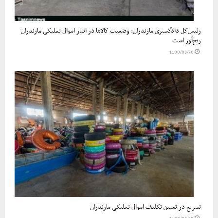
رئیس‌کل دادگستری مازندران: وضعیت کالاها در انبار اموال تملیکی مازندران
رنج‌آور است
1400/08/30
تسریع در تعیین تکلیف اموال تملیکی مازندران