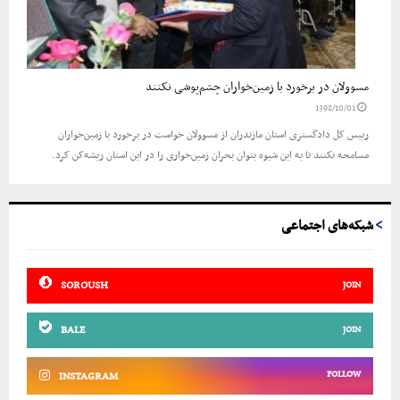
مسوولان در برخورد با زمین‌خواران چشم‌پوشی نکنند
1398/10/01
رییس کل دادگستری استان مازندران از مسوولان خواست در برخورد با زمین‌خواران
مسامحه نکنند تا به این شیوه بتوان بحران زمین‌خواری را در این استان ریشه‌کن کرد.
شبکه‌های اجتماعی
SOROUSH
JOIN
BALE
JOIN
FOLLOW
INSTAGRAM