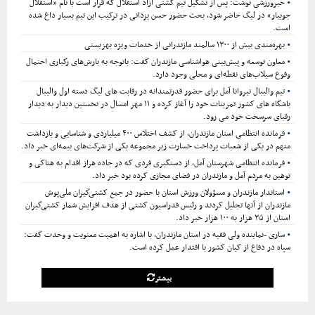
خبرورزشی نوشت: پس از تشکیل تیم کشتی آزاد استقلال که قرار است با نام «استقلال
جویبار» در لیگ حاضر شود، بحث حضور حسن یزدانی در ترکیب این تیم بسیار داغ شده
است.
بهره‌مندی بیش از ۱۳۰۰ سالمند مازندرانی از خدمات ویژه بهزیستی
معاون توسعه و پیش‌بینی هواشناسی مازندران گفت: باتوجه به بارش‌های رگباری احتمال
وقوع سیلاب‌های نقطه‌ای و محلی وجود دارد.
تیم والیبال نیروانا آمل برای حضور قدرتمندانه در رقابت های لیگ دسته اول والیبال
باشگاه های کشور تمرینات خود را آغاز کرده و ۱۱ مهر امسال در نخستین دیدار به دیدار
رقبای سرسخت خود می رود.
فرمانده انتظامی استان مازندران، از کشف اختلاس ۴۰۰ میلیاردی و شناسایی و بازداشت
متهم در یکی از شعبات پرداخت خسارت زیر مجموعه یکی از شرکت‌های بیمه‌ای خبر داد.
فرمانده انتظامی شهرستان آمل، از دستگیری فردی که در جاده هراز اقدام به هتاکی و
توهین به مردم آمل و مازندران در فضای مجازی کرده بود خبر داد.
استاندار مازندران و مسؤولان ورزش استان با حضور در جمع کشتی‌گیران ملی‌پوش
مازندران از آنها تجلیل کردند و رئیس فدراسیون کشتی از هدف افزایش شمار کشتی‌گیران
استان از ۳۵ هزار به ۱۰۰ هزار خبر داد.
ساری -نماینده ولی فقیه در استان مازندران، با اشاره به اهمیت معنویت و وحدت گفت:
سپاه در دفاع از کیان کشور با اقتدار عمل کرده است.
بیشتر