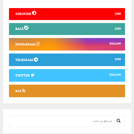
SOROUSH
JOIN
BALE
JOIN
FOLLOW
INSTAGRAM
JOIN
TELEGRAM
FOLLOW
TWITTER
RSS
ج
س
ت
ج