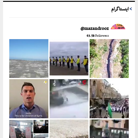
اینستاگرام
mazandrooz@
63.5k
Followers