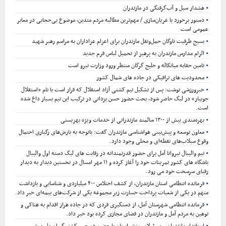
هشدار سیل و آب‌گرفتگی در مازندران
دستور برخورد با عریان‌سازی / مهم‌ترین مطالبه مردم متدین، موضوع بی‌حجابی در معابر
عمومی است
بسیج ظرفیت ناوگان حمل‌ونقل مازندران برای اعزام عزاداران به مراسم رهبر شهید
الزام مدارس مازندران به پرهیز از تحمیل لباس فرم جدید
تامین حقابه میانکاله و خلیج گرگان منتظر ورود وزارت نیرو است
محدودیت های ترافیکی در جاده های شمال کشور
خبرورزشی نوشت: پس از تشکیل تیم کشتی آزاد استقلال که قرار است با نام «استقلال
جویبار» در لیگ حاضر شود، بحث حضور حسن یزدانی در ترکیب این تیم بسیار داغ شده
است.
بهره‌مندی بیش از ۱۳۰۰ سالمند مازندرانی از خدمات ویژه بهزیستی
معاون توسعه و پیش‌بینی هواشناسی مازندران گفت: باتوجه به بارش‌های رگباری احتمال
وقوع سیلاب‌های نقطه‌ای و محلی وجود دارد.
تیم والیبال نیروانا آمل برای حضور قدرتمندانه در رقابت های لیگ دسته اول والیبال
باشگاه های کشور تمرینات خود را آغاز کرده و ۱۱ مهر امسال در نخستین دیدار به دیدار
رقبای سرسخت خود می رود.
فرمانده انتظامی استان مازندران، از کشف اختلاس ۴۰۰ میلیاردی و شناسایی و بازداشت
متهم در یکی از شعبات پرداخت خسارت زیر مجموعه یکی از شرکت‌های بیمه‌ای خبر داد.
فرمانده انتظامی شهرستان آمل، از دستگیری فردی که در جاده هراز اقدام به هتاکی و
توهین به مردم آمل و مازندران در فضای مجازی کرده بود خبر داد.