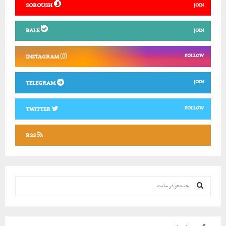
SOROUSH
JOIN
BALE
JOIN
FOLLOW
INSTAGRAM
JOIN
TELEGRAM
FOLLOW
TWITTER
RSS
ج
س
ت
ج
ج
و