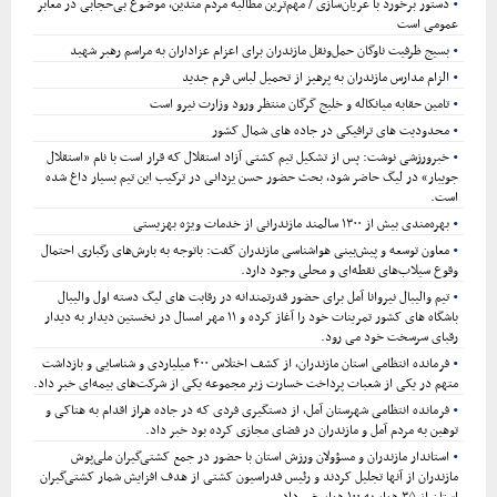
دستور برخورد با عریان‌سازی / مهم‌ترین مطالبه مردم متدین، موضوع بی‌حجابی در معابر
عمومی است
بسیج ظرفیت ناوگان حمل‌ونقل مازندران برای اعزام عزاداران به مراسم رهبر شهید
الزام مدارس مازندران به پرهیز از تحمیل لباس فرم جدید
تامین حقابه میانکاله و خلیج گرگان منتظر ورود وزارت نیرو است
محدودیت های ترافیکی در جاده های شمال کشور
خبرورزشی نوشت: پس از تشکیل تیم کشتی آزاد استقلال که قرار است با نام «استقلال
جویبار» در لیگ حاضر شود، بحث حضور حسن یزدانی در ترکیب این تیم بسیار داغ شده
است.
بهره‌مندی بیش از ۱۳۰۰ سالمند مازندرانی از خدمات ویژه بهزیستی
معاون توسعه و پیش‌بینی هواشناسی مازندران گفت: باتوجه به بارش‌های رگباری احتمال
وقوع سیلاب‌های نقطه‌ای و محلی وجود دارد.
تیم والیبال نیروانا آمل برای حضور قدرتمندانه در رقابت های لیگ دسته اول والیبال
باشگاه های کشور تمرینات خود را آغاز کرده و ۱۱ مهر امسال در نخستین دیدار به دیدار
رقبای سرسخت خود می رود.
فرمانده انتظامی استان مازندران، از کشف اختلاس ۴۰۰ میلیاردی و شناسایی و بازداشت
متهم در یکی از شعبات پرداخت خسارت زیر مجموعه یکی از شرکت‌های بیمه‌ای خبر داد.
فرمانده انتظامی شهرستان آمل، از دستگیری فردی که در جاده هراز اقدام به هتاکی و
توهین به مردم آمل و مازندران در فضای مجازی کرده بود خبر داد.
استاندار مازندران و مسؤولان ورزش استان با حضور در جمع کشتی‌گیران ملی‌پوش
مازندران از آنها تجلیل کردند و رئیس فدراسیون کشتی از هدف افزایش شمار کشتی‌گیران