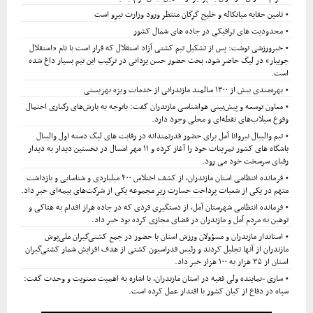
تامین حقابه میانکاله و خلیج گرگان منتظر ورود وزارت نیرو است
محدودیت های ترافیکی در جاده های شمال کشور
خبرورزشی نوشت: پس از تشکیل تیم کشتی آزاد استقلال که قرار است با نام «استقلال
جویبار» در لیگ حاضر شود، بحث حضور حسن یزدانی در ترکیب این تیم بسیار داغ شده
است.
بهره‌مندی بیش از ۱۳۰۰ سالمند مازندرانی از خدمات ویژه بهزیستی
معاون توسعه و پیش‌بینی هواشناسی مازندران گفت: باتوجه به بارش‌های رگباری احتمال
وقوع سیلاب‌های نقطه‌ای و محلی وجود دارد.
تیم والیبال نیروانا آمل برای حضور قدرتمندانه در رقابت های لیگ دسته اول والیبال
باشگاه های کشور تمرینات خود را آغاز کرده و ۱۱ مهر امسال در نخستین دیدار به دیدار
رقبای سرسخت خود می رود.
فرمانده انتظامی استان مازندران، از کشف اختلاس ۴۰۰ میلیاردی و شناسایی و بازداشت
متهم در یکی از شعبات پرداخت خسارت زیر مجموعه یکی از شرکت‌های بیمه‌ای خبر داد.
فرمانده انتظامی شهرستان آمل، از دستگیری فردی که در جاده هراز اقدام به هتاکی و
توهین به مردم آمل و مازندران در فضای مجازی کرده بود خبر داد.
استاندار مازندران و مسؤولان ورزش استان با حضور در جمع کشتی‌گیران ملی‌پوش
مازندران از آنها تجلیل کردند و رئیس فدراسیون کشتی از هدف افزایش شمار کشتی‌گیران
استان از ۳۵ هزار به ۱۰۰ هزار خبر داد.
ساری -نماینده ولی فقیه در استان مازندران، با اشاره به اهمیت معنویت و وحدت گفت:
سپاه در دفاع از کیان کشور با اقتدار عمل کرده است.