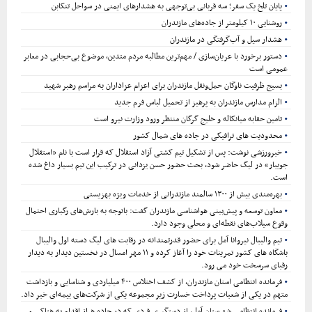
پایان تلخ یک سفر؛ سه قربانی بی‌توجهی به هشدارهای ایمنی در سواحل تنکابن
روشنایی ۱۰ کیلومتر از جاده‌های مازندران
هشدار سیل و آب‌گرفتگی در مازندران
دستور برخورد با عریان‌سازی / مهم‌ترین مطالبه مردم متدین، موضوع بی‌حجابی در معابر
عمومی است
بسیج ظرفیت ناوگان حمل‌ونقل مازندران برای اعزام عزاداران به مراسم رهبر شهید
الزام مدارس مازندران به پرهیز از تحمیل لباس فرم جدید
تامین حقابه میانکاله و خلیج گرگان منتظر ورود وزارت نیرو است
محدودیت های ترافیکی در جاده های شمال کشور
خبرورزشی نوشت: پس از تشکیل تیم کشتی آزاد استقلال که قرار است با نام «استقلال
جویبار» در لیگ حاضر شود، بحث حضور حسن یزدانی در ترکیب این تیم بسیار داغ شده
است.
بهره‌مندی بیش از ۱۳۰۰ سالمند مازندرانی از خدمات ویژه بهزیستی
معاون توسعه و پیش‌بینی هواشناسی مازندران گفت: باتوجه به بارش‌های رگباری احتمال
وقوع سیلاب‌های نقطه‌ای و محلی وجود دارد.
تیم والیبال نیروانا آمل برای حضور قدرتمندانه در رقابت های لیگ دسته اول والیبال
باشگاه های کشور تمرینات خود را آغاز کرده و ۱۱ مهر امسال در نخستین دیدار به دیدار
رقبای سرسخت خود می رود.
فرمانده انتظامی استان مازندران، از کشف اختلاس ۴۰۰ میلیاردی و شناسایی و بازداشت
متهم در یکی از شعبات پرداخت خسارت زیر مجموعه یکی از شرکت‌های بیمه‌ای خبر داد.
فرمانده انتظامی شهرستان آمل، از دستگیری فردی که در جاده هراز اقدام به هتاکی و