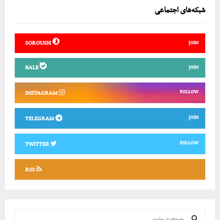
شبکه‌های اجتماعی
SOROUSH
JOIN
BALE
JOIN
FOLLOW
INSTAGRAM
JOIN
TELEGRAM
FOLLOW
TWITTER
RSS
ج