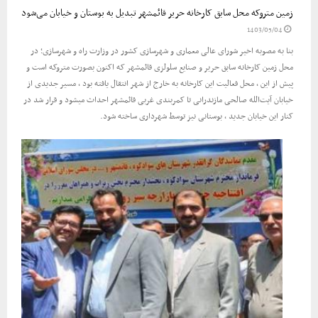
زمین متروکه محل سابق کارخانه حریر قائمشهر تبدیل به بوستان و خیابان می‌شود
1403/05/04
بنا به مصوبه اخیر شورای عالی معماری و شهرسازی کشور در وزارت راه و شهرسازی؛ در
محل زمین کارخانه سابق حریر و صنایع سلولزی قائمشهر که اکنون بصورت متروکه است و
پیش از این ، محل فعالیت این کارخانه به خارج از شهر انتقال یافته بود ، مسیر جدیدی از
خیابان آیت‌الله صالحی مازندرانی تا کمربندی غربی قائمشهر احداث میشود و قرار شد در
کنار این خیابان جدید ، بوستانی نیز توسط شهرداری ساخته شود.