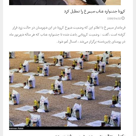
کرونا جشنواره عناب سیمرغ را تعطیل کرد
1399/06/18
فرماندار سیمرغ با اعلام این که وضعیت شیوع کرونا در این شهرستان در حالت زرد قرار
گرفته است ،گفت : وضعیت کرونایی باعث شده تا جشنواره عناب که هر ساله شهریور ماه
در روستای پایین‌دسته برگزار می‌شد ، امسال لغو شود.