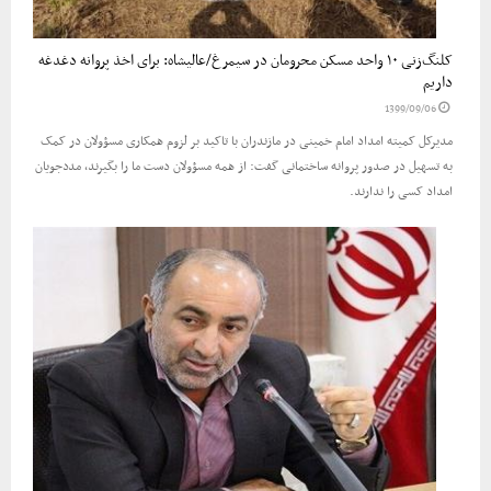
کلنگ‌زنی ۱۰ واحد مسکن محرومان در سیمرغ/عالیشاه: برای اخذ پروانه دغدغه
داریم
1399/09/06
مدیرکل کمیته امداد امام خمینی در مازندران با تاکید بر لزوم همکاری مسؤولان در کمک
به تسهیل در صدور پروانه ساختمانی گفت: از همه مسؤولان دست ما را بگیرند، مددجویان
امداد کسی را ندارند.