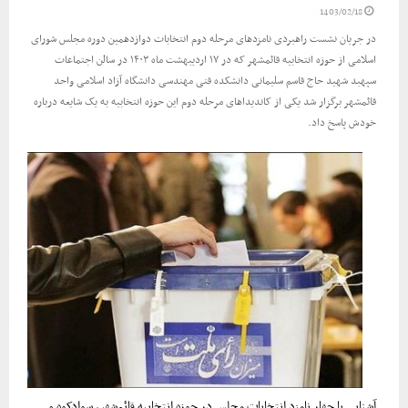
1403/02/18
در جریان نشست راهبردی نامزدهای مرحله دوم انتخابات دوازدهمین دوره مجلس شورای
اسلامی از حوزه انتخابیه قائمشهر که در ۱۷ اردیبهشت ماه ۱۴۰۳ در سالن اجتماعات
سپهبد شهید حاج قاسم سلیمانی دانشکده فنی مهندسی دانشگاه آزاد اسلامی واحد
قائمشهر برگزار شد یکی از کاندیداهای مرحله دوم این حوزه انتخابیه به یک شایعه درباره
خودش پاسخ داد.
آشنایی با چهار نامزد انتخابات مجلس در حوزه انتخابیه قائم‌شهر، سوادکوه و