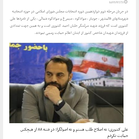
1403/02/21
در جریان مرحله دوم دوازدهمین دوره انتخابات مجلس شورای اسلامی در حوزه انتخابیه
شهرستانهای قائمشهر ، جویبار ، سوادکوه ، سیمرغ و سوادکوه شمالی ، یکی از نامزدها علی
کشوری است که فرزند شهید سرلشگر خلبان احمد کشوری است و به همین جهت تعدادی
از فرزندان شهیدان شاخص کشور از ایشان اعلام حمایت رسمی نمودند.
علی کشوری: نه اصلاح طلب هستم و نه اصولگرا؛ در فتنه ۸۸ از هیچکس
حمایت نکردم