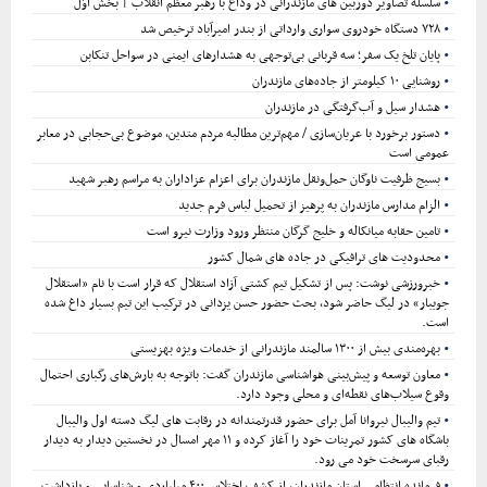
سلسله تصاویر دوربین های مازندرانی در وداع با رهبر معظم انقلاب | بخش اوّل
۷۲۸ دستگاه خودروی سواری وارداتی از بندر امیرآباد ترخیص شد
پایان تلخ یک سفر؛ سه قربانی بی‌توجهی به هشدارهای ایمنی در سواحل تنکابن
روشنایی ۱۰ کیلومتر از جاده‌های مازندران
هشدار سیل و آب‌گرفتگی در مازندران
دستور برخورد با عریان‌سازی / مهم‌ترین مطالبه مردم متدین، موضوع بی‌حجابی در معابر
عمومی است
بسیج ظرفیت ناوگان حمل‌ونقل مازندران برای اعزام عزاداران به مراسم رهبر شهید
الزام مدارس مازندران به پرهیز از تحمیل لباس فرم جدید
تامین حقابه میانکاله و خلیج گرگان منتظر ورود وزارت نیرو است
محدودیت های ترافیکی در جاده های شمال کشور
خبرورزشی نوشت: پس از تشکیل تیم کشتی آزاد استقلال که قرار است با نام «استقلال
جویبار» در لیگ حاضر شود، بحث حضور حسن یزدانی در ترکیب این تیم بسیار داغ شده
است.
بهره‌مندی بیش از ۱۳۰۰ سالمند مازندرانی از خدمات ویژه بهزیستی
معاون توسعه و پیش‌بینی هواشناسی مازندران گفت: باتوجه به بارش‌های رگباری احتمال
وقوع سیلاب‌های نقطه‌ای و محلی وجود دارد.
تیم والیبال نیروانا آمل برای حضور قدرتمندانه در رقابت های لیگ دسته اول والیبال
باشگاه های کشور تمرینات خود را آغاز کرده و ۱۱ مهر امسال در نخستین دیدار به دیدار
رقبای سرسخت خود می رود.
فرمانده انتظامی استان مازندران، از کشف اختلاس ۴۰۰ میلیاردی و شناسایی و بازداشت