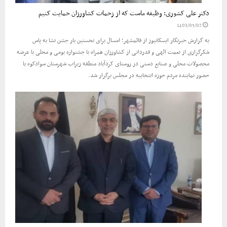
دکتر علی کشوری: وظیفه ماست که از زحمات کشاورزان حمایت کنیم
1403/05/02
به گزارش خبرنگار ایسکانیوز از قائمشهر؛ امسال برای نخستین بار جشن نشا به پاس
شکرگزاری از نعمت الهی و قدردانی از کشاورزان همراه با جشنواره بومی و محلی با عرضه
محصولات محلی و صنایع دستی در روستای کردآباد منطقه زیراب شهرستان سوادکوه با
حضور نماینده مردم حوزه انتخابیه در مجلس برگزار شد.