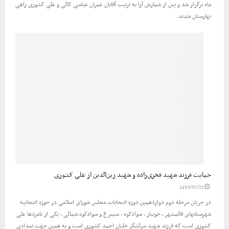
ماه برگزار شد و پس از شمارش آرا به ترتیب آقایان عمران عباسی کالی و علی کشوری راهی
بهارستان شدند.
حمایت فرزند شهید فخری‌زاده و شهید زین‌الدین از علی کشوری
1403/02/21
در جریان مرحله دوم دوازدهمین دوره انتخابات مجلس شورای اسلامی در حوزه انتخابیه
شهرستانهای قائمشهر ، جویبار ، سوادکوه ، سیمرغ و سوادکوه شمالی ، یکی از نامزدها علی
کشوری است که فرزند شهید سرلشگر خلبان احمد کشوری است و به همین جهت تعدادی