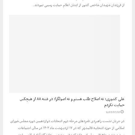
از فرزندان شهیدان شاخص کشور از ایشان اعلام حمایت رسمی نمودند.
علی کشوری: نه اصلاح طلب هستم و نه اصولگرا؛ در فتنه ۸۸ از هیچکس
حمایت نکردم
1403/02/18
در جریان نشست راهبردی نامزدهای مرحله دوم انتخابات دوازدهمین دوره مجلس شورای
اسلامی از حوزه انتخابیه قائمشهر که در ۱۷ اردیبهشت ماه ۱۴۰۳ در سالن اجتماعات
سپهبد شهید حاج قاسم سلیمانی دانشکده فنی مهندسی دانشگاه آزاد اسلامی واحد