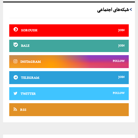
شبکه‌های اجتماعی
SOROUSH
JOIN
BALE
JOIN
FOLLOW
INSTAGRAM
JOIN
TELEGRAM
FOLLOW
TWITTER
RSS