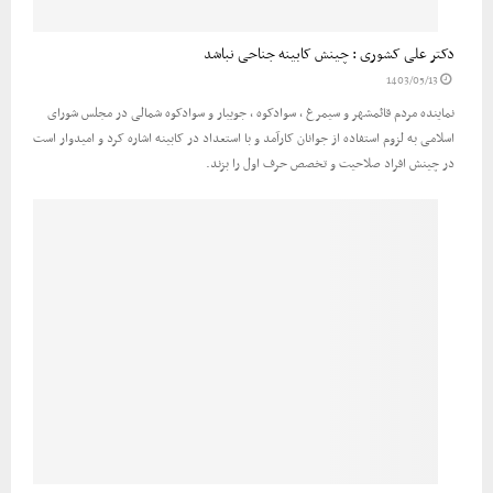
دکتر علی کشوری : چینش کابینه جناحی نباشد
1403/05/13
نماینده مردم قائمشهر و سیمرغ ، سوادکوه ، جویبار و سوادکوه شمالی در مجلس شورای
اسلامی به لزوم استفاده از جوانان کارآمد و با استعداد در کابینه اشاره کرد و امیدوار است
در چینش افراد صلاحیت و تخصص حرف اول را بزند.