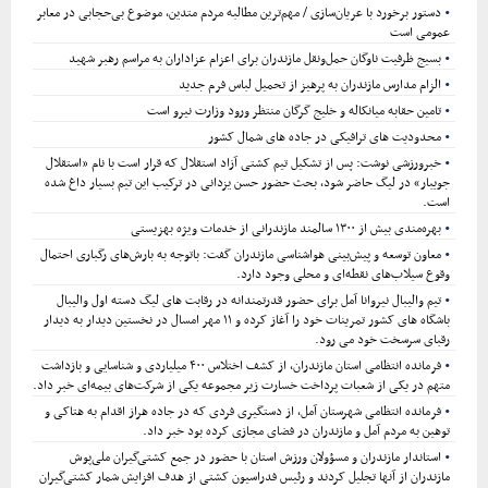
دستور برخورد با عریان‌سازی / مهم‌ترین مطالبه مردم متدین، موضوع بی‌حجابی در معابر
عمومی است
بسیج ظرفیت ناوگان حمل‌ونقل مازندران برای اعزام عزاداران به مراسم رهبر شهید
الزام مدارس مازندران به پرهیز از تحمیل لباس فرم جدید
تامین حقابه میانکاله و خلیج گرگان منتظر ورود وزارت نیرو است
محدودیت های ترافیکی در جاده های شمال کشور
خبرورزشی نوشت: پس از تشکیل تیم کشتی آزاد استقلال که قرار است با نام «استقلال
جویبار» در لیگ حاضر شود، بحث حضور حسن یزدانی در ترکیب این تیم بسیار داغ شده
است.
بهره‌مندی بیش از ۱۳۰۰ سالمند مازندرانی از خدمات ویژه بهزیستی
معاون توسعه و پیش‌بینی هواشناسی مازندران گفت: باتوجه به بارش‌های رگباری احتمال
وقوع سیلاب‌های نقطه‌ای و محلی وجود دارد.
تیم والیبال نیروانا آمل برای حضور قدرتمندانه در رقابت های لیگ دسته اول والیبال
باشگاه های کشور تمرینات خود را آغاز کرده و ۱۱ مهر امسال در نخستین دیدار به دیدار
رقبای سرسخت خود می رود.
فرمانده انتظامی استان مازندران، از کشف اختلاس ۴۰۰ میلیاردی و شناسایی و بازداشت
متهم در یکی از شعبات پرداخت خسارت زیر مجموعه یکی از شرکت‌های بیمه‌ای خبر داد.
فرمانده انتظامی شهرستان آمل، از دستگیری فردی که در جاده هراز اقدام به هتاکی و
توهین به مردم آمل و مازندران در فضای مجازی کرده بود خبر داد.
استاندار مازندران و مسؤولان ورزش استان با حضور در جمع کشتی‌گیران ملی‌پوش
مازندران از آنها تجلیل کردند و رئیس فدراسیون کشتی از هدف افزایش شمار کشتی‌گیران