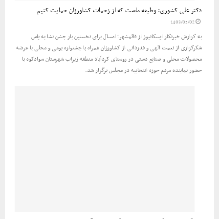
دکتر علی کشوری: وظیفه ماست که از زحمات کشاورزان حمایت کنیم
1403/05/02
به گزارش خبرنگار ایسکانیوز از قائمشهر؛ امسال برای نخستین بار جشن نشا به پاس
شکرگزاری از نعمت الهی و قدردانی از کشاورزان همراه با جشنواره بومی و محلی با عرضه
محصولات محلی و صنایع دستی در روستای کردآباد منطقه زیراب شهرستان سوادکوه با
حضور نماینده مردم حوزه انتخابیه در مجلس برگزار شد.