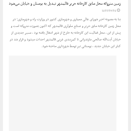
زمین متروکه محل سابق کارخانه حریر قائمشهر تبدیل به بوستان و خیابان می‌شود
1403/05/04
بنا به مصوبه اخیر شورای عالی معماری و شهرسازی کشور در وزارت راه و شهرسازی؛ در
محل زمین کارخانه سابق حریر و صنایع سلولزی قائمشهر که اکنون بصورت متروکه است و
پیش از این ، محل فعالیت این کارخانه به خارج از شهر انتقال یافته بود ، مسیر جدیدی از
خیابان آیت‌الله صالحی مازندرانی تا کمربندی غربی قائمشهر احداث میشود و قرار شد در
کنار این خیابان جدید ، بوستانی نیز توسط شهرداری ساخته شود.