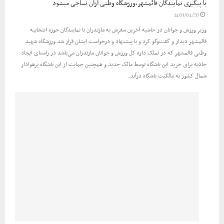
با پیگیری نمایندگان قائمشهر،ورزشگاه وطنی ازآن نساجی میشود
1403/04/20
وزیر ورزش و جوانان در حاشیه آخرین سفرش به مازندران با نمایندگان حوزه انتخابیه
قائمشهر دیدار و گفت‌وگو کرد و با پیشنهاد و درخواست ایشان قرار شد ورزشگاه شهید
وطنی قائمشهر که در تملک داره کل ورزش و جوانان مازندران می‌باشد در راستای ایجاد
جاذبه برای خرید این باشگاه توسط مالک جدید و همچنین حمایت از این باشگاه پرهوادار
شمال کشور به مالکیت باشگاه درآید.